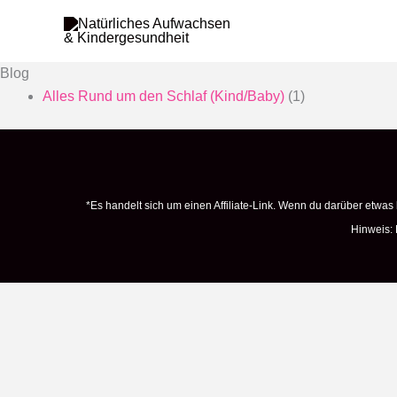
Zum
Inhalt
springen
Blog
Alles Rund um den Schlaf (Kind/Baby)
(1)
*Es handelt sich um einen Affiliate-Link. Wenn du darüber etwas ka
Hinweis: 