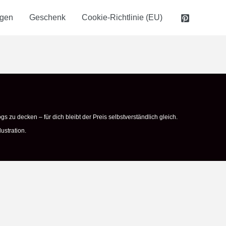
ngen
Geschenk
Cookie-Richtlinie (EU)
gs zu decken – für dich bleibt der Preis selbstverständlich gleich.
ustration.