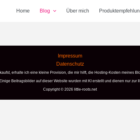
Home
Blog
Über mich
Produktempfehlu
Impressum
Datenschutz
ufst, erhalte ich eine kleine Provision, die mir hilft, die Hosting-Kosten meines Blo
Einige Beitragsbilder auf dieser Website wurden mit KI erstellt und dienen nur zur Ill
Copyright © 2026 little-roots.net